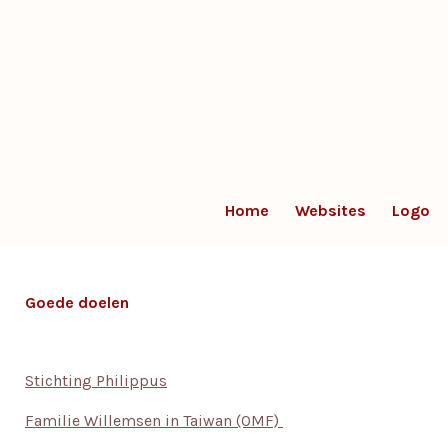
Ga
direct
naar
de
hoofdinhoud
Home
Websites
Logo
Goede doelen
Stichting Philippus
Familie Willemsen in Taiwan (OMF)